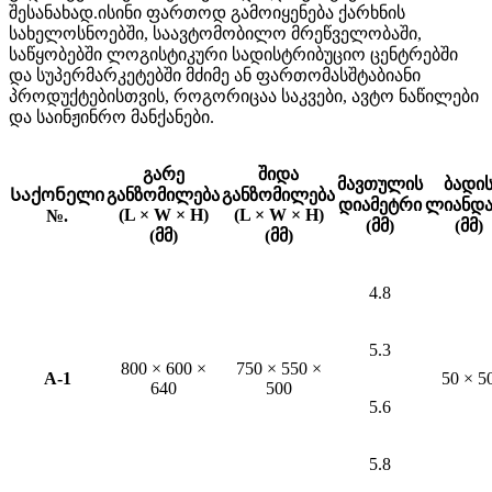
შესანახად.ისინი ფართოდ გამოიყენება ქარხნის
სახელოსნოებში, საავტომობილო მრეწველობაში,
საწყობებში ლოგისტიკური სადისტრიბუციო ცენტრებში
და სუპერმარკეტებში მძიმე ან ფართომასშტაბიანი
პროდუქტებისთვის, როგორიცაა საკვები, ავტო ნაწილები
და საინჟინრო მანქანები.
გარე
შიდა
მავთულის
ბადი
Საქონელი
განზომილება
განზომილება
დიამეტრი
ლიანდა
(L × W × H)
(L × W × H)
№.
(მმ)
(მმ)
(მმ)
(მმ)
4.8
5.3
800 × 600 ×
750 × 550 ×
A-1
50 × 5
640
500
5.6
5.8