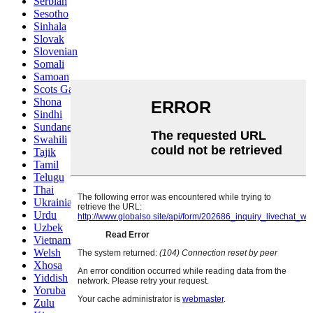
Serbian
Sesotho
Sinhala
Slovak
Slovenian
Somali
Samoan
Scots Gaelic
Shona
Sindhi
Sundanese
Swahili
Tajik
Tamil
Telugu
Thai
Ukrainian
Urdu
Uzbek
Vietnamese
Welsh
Xhosa
Yiddish
Yoruba
Zulu